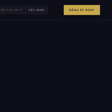
×
ĐĂNG KÝ NGAY
XÁC MINH