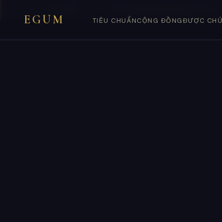
You are on
egum.ba
— EGUM’s official
Bosnia and Herzegovina
endpoin
EGUM
TIÊU CHUẨN
CỘNG ĐỒNG
ĐƯỢC CH