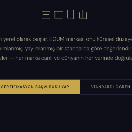
三匸凵山
 yerel olarak başlar. EGUM markası onu küresel düzeye 
ımlanmış, yayımlanmış bir standarda göre değerlendir
eler — her marka canlı ve dünyanın her yerinde doğrulan
SERTIFIKASYON BAŞVURUSU YAP
STANDARDI ÖĞREN