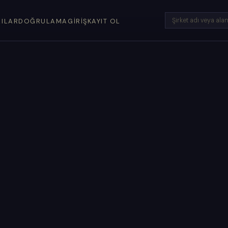
t.
LILAR
DOĞRULAMA
GIRIŞ
KAYIT OL