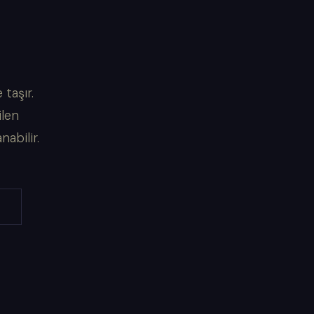
taşır.
ilen
abilir.