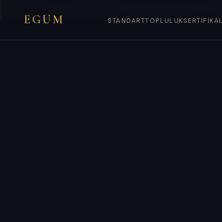
You are on
egum.ba
— EGUM’s official
Bosnia and Herzegovina
endpoin
EGUM
STANDART
TOPLULUK
SERTIFIKA