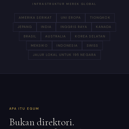
INFRASTRUKTUR MEREK GLOBAL
AMERIKA SERIKAT
UNI EROPA
TIONGKOK
JEPANG
INDIA
INGGRIS RAYA
KANADA
BRASIL
AUSTRALIA
KOREA SELATAN
MEKSIKO
INDONESIA
SWISS
JALUR LOKAL UNTUK 195 NEGARA
APA ITU EGUM
Bukan direktori.